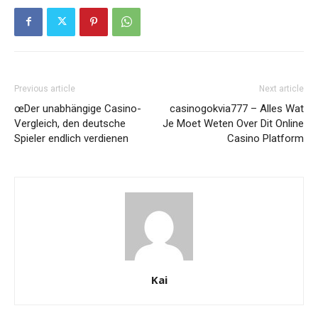
Previous article
Next article
œDer unabhängige Casino-
casinogokvia777 – Alles Wat
Vergleich, den deutsche
Je Moet Weten Over Dit Online
Spieler endlich verdienen
Casino Platform
Kai