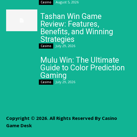
August 5, 2026
Casino
Tashan Win Game
Review: Features,
Benefits, and Winning
Strategies
July 29, 2026
Casino
Mulu Win: The Ultimate
Guide to Color Prediction
Gaming
July 29, 2026
Casino
Copyright © 2026. All Rights Reserved By Casino
Game Desk