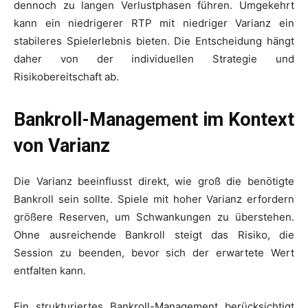
dennoch zu langen Verlustphasen führen. Umgekehrt
kann ein niedrigerer RTP mit niedriger Varianz ein
stabileres Spielerlebnis bieten. Die Entscheidung hängt
daher von der individuellen Strategie und
Risikobereitschaft ab.
Bankroll-Management im Kontext
von Varianz
Die Varianz beeinflusst direkt, wie groß die benötigte
Bankroll sein sollte. Spiele mit hoher Varianz erfordern
größere Reserven, um Schwankungen zu überstehen.
Ohne ausreichende Bankroll steigt das Risiko, die
Session zu beenden, bevor sich der erwartete Wert
entfalten kann.
Ein strukturiertes Bankroll-Management berücksichtigt