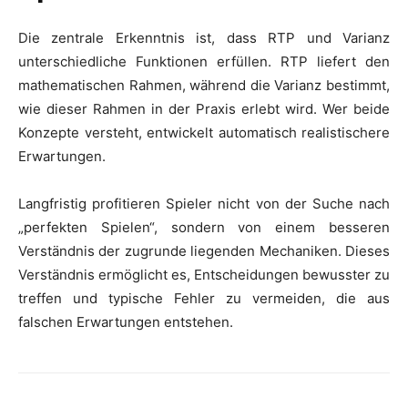
Die zentrale Erkenntnis ist, dass RTP und Varianz
unterschiedliche Funktionen erfüllen. RTP liefert den
mathematischen Rahmen, während die Varianz bestimmt,
wie dieser Rahmen in der Praxis erlebt wird. Wer beide
Konzepte versteht, entwickelt automatisch realistischere
Erwartungen.
Langfristig profitieren Spieler nicht von der Suche nach
„perfekten Spielen“, sondern von einem besseren
Verständnis der zugrunde liegenden Mechaniken. Dieses
Verständnis ermöglicht es, Entscheidungen bewusster zu
treffen und typische Fehler zu vermeiden, die aus
falschen Erwartungen entstehen.