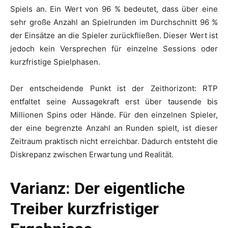
Spiels an. Ein Wert von 96 % bedeutet, dass über eine
sehr große Anzahl an Spielrunden im Durchschnitt 96 %
der Einsätze an die Spieler zurückfließen. Dieser Wert ist
jedoch kein Versprechen für einzelne Sessions oder
kurzfristige Spielphasen.
Der entscheidende Punkt ist der Zeithorizont: RTP
entfaltet seine Aussagekraft erst über tausende bis
Millionen Spins oder Hände. Für den einzelnen Spieler,
der eine begrenzte Anzahl an Runden spielt, ist dieser
Zeitraum praktisch nicht erreichbar. Dadurch entsteht die
Diskrepanz zwischen Erwartung und Realität.
Varianz: Der eigentliche
Treiber kurzfristiger