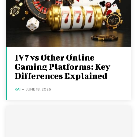
IV7 vs Other Online
Gaming Platforms: Key
Differences Explained
KAI
-
JUNE 18, 2026