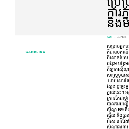
ប្រើ
ការភ
និងម
KAI
-
APRIL 
សម្រាប់អ្នក
គឺជាឧបករណ៍ម
GAMBLING
ពិសោធន៍នេះផ្
បន្ថែម បន្ថ
កីឡាកាស៊ីណូ 
សាស្ត្រមួយសម
ដោយសារតែល្
ស្តែង ដូច្នេះ
ភ្នាល់នេះ។ 
គ្រាន់តែជាថ្
បានការអញ្ជើញ
ស៊ីណូ B9 និង
ផ្អើល និងគួ
ពិសោធន៍វែង
សំណាងនោះទេ។