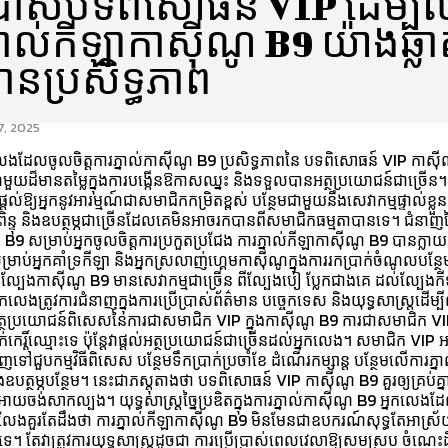
ប្រាស់បទពិសោធន៍ VIP ដើម្បីឈ
្នាល់កីឡាកាស៊ីណូ B9 យ៉ាងឆ្លា
ានប្រសិទ្ធភាព
7, 2025
លេងដែលចូលចិត្តការភ្នាល់កាស៊ីណូ B9 ប្រសិទ្ធភាពនៃ បទពិសោធន៍ VIP កាស៊
ួយដ៏មានតម្លៃក្នុងការបង្កើនឱកាសឈ្នះ និងទទួលបានអត្ថប្រយោជន៍ជាច្រើន
តល់ឱ្យអ្នកនូវអារម្មណ៍ជាសមាជិកកម្រិតខ្ពស់ បន្ថែមជាមួយនឹងសេវាកម្មផ្ទាល់ខ្លួន 
ែមពិន្ទុ និងឧបត្ថម្ភជាច្រើនដែលគេមិនអាចរកបានពីសមាជិកធម្មតាបានទេ។ ជំនាញន
B9 សម្រាប់អ្នកចូលចិត្តការប្រកួតប្រជែង ការភ្នាល់កីឡាកាស៊ីណូ B9 បានក្លាយជ
្រាប់អ្នកគាំទ្រកីឡា និងអ្នកស្រលាញ់ហ្គេមកាស៊ីណូក្នុងការរកប្រាក់ចំណូលបន្ថ
បែងកាស៊ីណូ B9 មានសេវាកម្មជាច្រើន ពីល្បែងបៀ ប្លែកជាងគេ ដល់ល្បែងកី
អ្នកលេងត្រូវការជំនាញក្នុងការប្រើប្រាស់ព័ត៌មាន បច្ចេកទេស និងយុទ្ធសាស្ត្រដើម្បីឈ
អត្ថប្រយោជន៍ពិសេសនៃការជាសមាជិក VIP ក្នុងកាស៊ីណូ B9 ការជាសមាជិក V
នាក់កេរ្តិ៍ឈ្មោះទេ ប៉ុន្តែវាផ្ដល់អត្ថប្រយោជន៍ជាច្រើនដល់អ្នកលេង។ សមាជិក VI
ទៅជួបកម្មវិធីពិសេស បន្ថែមទឹកប្រាក់ប្រចាំខែ ដំណើរកម្សាន្ត បន្ថែមលើការភ្ន
ឧបត្ថម្ភបន្ថែម។ នេះជាភស្តុតាងថា បទពិសោធន៍ VIP កាស៊ីណូ B9 គួរឲ្យគ្រប់គ្នាភ
រអោយចង់សាកល្បង។ យុទ្ធសាស្ត្រច្នៃប្រឌិតក្នុងការភ្នាល់កាស៊ីណូ B9 អ្នកលេ
លែងគួរតែដឹងថា ការភ្នាល់កីឡាកាស៊ីណូ B9 មិនមែនជា​ឧបករណ៍សុទ្ធតែអាស្
 តែវាត្រូវការយុទ្ធសាស្ត្រដូចជា ការប្រើប្រាស់ពេលវេលាឱ្យសមស្រប ចំណេះដ