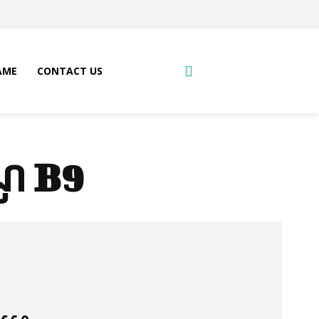
AME
CONTACT US
ណូ B9