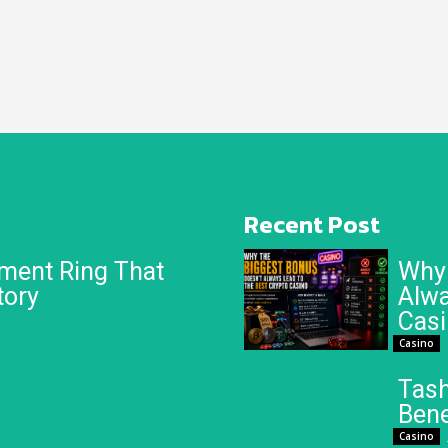
Recent Post
ment Ring That
Why 
tory
Alwa
Cas
Casino
Tash
Bene
Casino