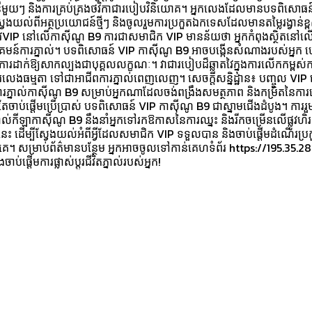
នីមួយៗ និងការគ្រប់គ្រងថវិកាជា​របៀបវិនិយោគ។ អ្នកលេងដែលមានបទពិសោធន
ងយល់ពីអត្ថប្រយោជន៍ថ្មីៗ និងចូលរួមការប្រកួតឯកទេសដែលមានតម្លៃរង្វាន់ខ្
តែជាវVIP នៅលើកាស៊ីណូ B9 ការជាសមាជិក VIP មានន័យថា អ្នកកំពុងស្ថិតនៅលើក
គមន៍ការភ្នាល់។ បទពិសោធន៍ VIP កាស៊ីណូ B9 អាចបង្កើនសំណាងរបស់អ្នក
នូវការដាក់ឱ្យសាកល្បងជាបុគ្គលលក្ខណៈ។ វាជារបៀបដ៏ឆ្លាតវៃក្នុងការលើកកម្ពស់កា
ារលេងធម្មតា ទៅជាអាជីពការភ្នាល់ពេញលេញ។ សេចក្តីសន្និដ្ឋាន៖ បញ្ចូល VIP ដ
រភ្នាល់កាស៊ីណូ B9 សម្រាប់អ្នកណាដែលចង់ពង្រឹងសមត្ថភាព និងកម្រិតនៃកា
រតែចាប់ផ្ដើមប្រើប្រាស់ បទពិសោធន៍ VIP កាស៊ីណូ B9 ជាស្នាមជើងដំបូង។ ការរួ
ាល់កីឡាកាស៊ីណូ B9 នឹងនាំអ្នកទៅរកឱកាសនៃការឈ្នះ និងរីកចម្រើនលើផ្លូវហិរញ្
េះ ដើម្បីស្វែងយល់អំពីអ្វីដែលសមាជិក VIP ទទួលបាន និងចាប់ផ្ដើមដំណើរប្រ
េ។ សម្រាប់ព័ត៌មានបន្ថែម អ្នកអាចចូលទៅកាន់គេហទំព័រ https://195.35.28.
ាប់ផ្ដើមការផ្លាស់ប្តូរជីវិតភ្នាល់របស់អ្នក!