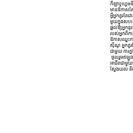
កីឡាឬហ្គេម
មានឱកាសស្វែ
អ្វីអ្នកគួរ
មួយក្នុងសហ
ផ្តល់ឱ្យអ្នក
របស់អ្នកពីក
ឱកាសឈ្នះកា
ស៊ីណូ អ្នកគួ
ជាមួយ ការភ្ន
ចូលរួមឥឡូវន
អាជីពជាមួយគ
ស្វែងយល់ និងច