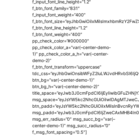
f_input_font_line_height=”1.2″
f_btn_font_family=”831″
f_input_font_weight=”400″
f_btn_font_size=”eyJhbGwiOiIxMiIsImxhbmRzY2FwZ
f_btn_font_line_height=”1.2″
f_btn_font_weight=”400″
pp_check_color=”#000000″
pp_check_color_a=”var(–center-demo-
1)” pp_check_color_a_h=”var(–center-
demo-2)”
f_btn_font_transform=”uppercase”
tdc_css=”eyJhbGwiOnsibWFyZ2luLWJvdHRvbSI6Ij
btn_bg=”var(–center-demo-1)”
btn_bg_h=”var(–center-demo-2)”
title_space=”eyJwb3J0cmFpdCI6IjEyIiwibGFuZHNjY
msg_space=”eyJsYW5kc2NhcGUiOiIwIDAgMTJweC
btn_padd=”eyJsYW5kc2NhcGUiOiIxMiIsInBvcnRyYWl
msg_padd=”eyJwb3J0cmFpdCI6IjZweCAxMHB4In0
msg_err_radius=”0″ msg_succ_bg=”var(–
center-demo-1)” msg_succ_radius=”0″
f_msg_font_spacing=”0.5″]