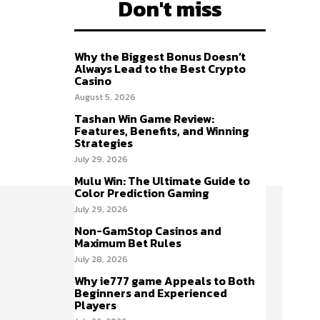
Don't miss
Why the Biggest Bonus Doesn’t
Always Lead to the Best Crypto
Casino
August 5, 2026
Tashan Win Game Review:
Features, Benefits, and Winning
Strategies
July 29, 2026
Mulu Win: The Ultimate Guide to
Color Prediction Gaming
July 29, 2026
Non-GamStop Casinos and
Maximum Bet Rules
July 28, 2026
Why ie777 game Appeals to Both
Beginners and Experienced
Players