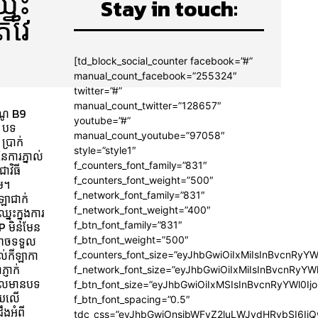
្នះ
Stay in touch:
តវៃ
[td_block_social_counter facebook=”#”
manual_count_facebook=”255324″
twitter=”#”
manual_count_twitter=”128657″
ីណូ B9
youtube=”#”
។ បទ
manual_count_youtube=”97058″
ប្រាក់
style=”style1″
ៃការភ្នាល់
f_counters_font_family=”831″
ាវិធី
f_counters_font_weight=”500″
ែម។
f_network_font_family=”831″
ឡាជាក់
f_network_font_weight=”400″
្នះក្នុងការ
IP មិនមែន
f_btn_font_family=”831″
P អាចទទួល
f_btn_font_weight=”500″
ាល់កីឡាកា
f_counters_font_size=”eyJhbGwiOiIxMiIsInBvcnRyYW
្ញាក់
f_network_font_size=”eyJhbGwiOiIxMiIsInBvcnRyYWl
ងដែលមានបទ
f_btn_font_size=”eyJhbGwiOiIxMSIsInBvcnRyYWl0Ij
រ័យលើ
f_btn_font_spacing=”0.5″
ឹងអំពី
tdc_css=”eyJhbGwiOnsibWFyZ2luLWJvdHRvbSI6Ij