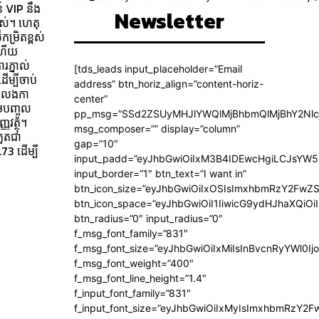
៍ VIP នឹង
Newsletter
ពស់។ ហេតុ
ម្រិតខ្ពស់
 ហើយ
រភ្នាល់
[tds_leads input_placeholder=”Email
ើម្បីចាប់
address” btn_horiz_align=”content-horiz-
រលេងកា
center”
មបញ្ចូល
pp_msg=”SSd2ZSUyMHJlYWQlMjBhbmQlMjBhY2Nlc
ញវត្ថុ។
msg_composer=”” display=”column”
កួតជា
gap=”10″
73 ដើម្បី
input_padd=”eyJhbGwiOiIxM3B4IDEwcHgiLCJsYW5
input_border=”1″ btn_text=”I want in”
btn_icon_size=”eyJhbGwiOiIxOSIsImxhbmRzY2FwZS
btn_icon_space=”eyJhbGwiOiI1IiwicG9ydHJhaXQiOiI
btn_radius=”0″ input_radius=”0″
f_msg_font_family=”831″
f_msg_font_size=”eyJhbGwiOiIxMiIsInBvcnRyYWl0Ijo
f_msg_font_weight=”400″
f_msg_font_line_height=”1.4″
f_input_font_family=”831″
f_input_font_size=”eyJhbGwiOiIxMyIsImxhbmRzY2F