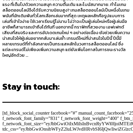
แรง ที่เต็มไปด้วยความสนุก ความตื่นเต้น และโบนัสมากมาย. ทำไมเกม
สล็อตออนไลน์จึงได้รับความนิยมสูง? เกมสล็อตออนไลน์เป็นหนึ่งในเกม
พนันที่นักเดิมพันทั่วโลกเลือกเล่นมากที่สุด เหตุผลหลักคือรูปแบบการ
เล่นที่เข้าใจง่าย ใช้เวลาเรียนรู้ไม่นาน ไม่ว่าจะเป็นผู้เล่นใหม่หรือผู้เล่นมือ
อาชีพก็สามารถเข้าถึงได้ทันที นอกจากนี้ กราฟิกที่สวยงาม เอฟเฟกต์
เสียงที่สมจริง และการอัปเดตเกมใหม่ ๆ อย่างต่อเนื่อง ยังช่วยเพิ่มความ
น่าสนใจให้ผู้เล่นอยากกลับมาเล่นซ้ำ เทรนด์ใหม่ที่น่าสนใจในปีนี้ ปีนี้มี
หลายเทรนด์ที่กำลังกลายเป็นกระแสหลักในวงการสล็อตออนไลน์ ซึ่ง
แต่ละเทรนด์ไม่เพียงเพิ่มความสนุก แต่ยังเพิ่มโอกาสในการชนะรางวัล
ใหญ่อีกด้วย ...
Stay in touch:
[td_block_social_counter facebook=”#” manual_count_facebook=”25
f_network_font_family=”831″ f_network_font_weight=”400″ f_bt
f_network_font_size=”eyJhbGwiOiIxMiIsInBvcnRyYWl0IjoiMTEif
tdc_css=”eyJhbGwiOnsibWFyZ2luLWJvdHRvbSI6IjQwIiwiZGlz