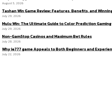
August 5, 2026
Tashan Win Game Review: Features, Benefits, and Winnin
July 29, 2026
Mulu Win: The Ultimate Guide to Color Prediction Gaming
July 29, 2026
Non-GamStop Casinos and Maximum Bet Rules
July 28, 2026
Why ie777 game Appeals to Both Beginners and Experie
July 22, 2026
Popular Post